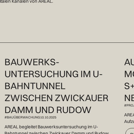
gitalen Kanälen von AREAL.
BAUWERKS-
A
UNTERSUCHUNG IM U-
M
BAHNTUNNEL
S
ZWISCHEN ZWICKAUER
N
#PRO
DAMM UND RUDOW
AREA
#BAUÜBERWACHUNG
10.10.2025
Aufz
AREAL begleitet Bauwerksuntersuchung im U-
Bahntunnel zwischen Zwickauer Damm und Rudow.