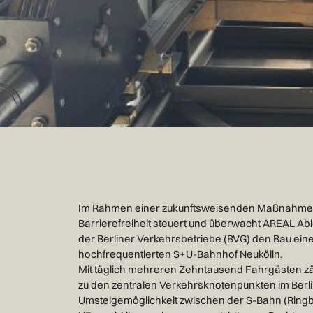
Im Rahmen einer zukunftsweisenden Maßnahme 
Barrierefreiheit steuert und überwacht AREAL Abic
der Berliner Verkehrsbetriebe (BVG) den Bau ei
hochfrequentierten S+U-Bahnhof Neukölln.
Mit täglich mehreren Zehntausend Fahrgästen zä
freut sich auf die Umsetzung dieser anspruchsvol
zu den zentralen Verkehrsknotenpunkten im Berli
Fortschritt regelmäßig mit aktuellen Bildern do
Umsteigemöglichkeit zwischen der S-Bahn (Ringb
Informationen zur Maßnahme sowie visuelle Einbli