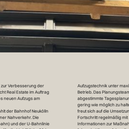
zur Verbesserung der
Aufzugstechnik unter max
ht Real Estate im Auftrag
Betrieb. Das Planungsteam
nes neuen Aufzugs am
abgestimmte Tagesplanung
gering wie möglich zu ha
hlt der Bahnhof Neukölln
len Aufgabe und wird den
ner Nahverkehr. Die
kumentieren. Weitere
ahn) und der U-Bahnlinie
cke in den Baufortschritt