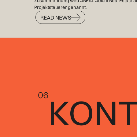
Zusammenhang wird AREAL Abicht Real Estate a
Projektsteuerer genannt.
READ NEWS
READ NEWS
06
KONT